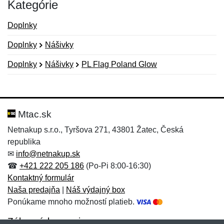
Kategórie
Doplnky
Doplnky
Nášivky
Doplnky
Nášivky
PL Flag Poland Glow
Nová recenzia
Nová otázka
Hodnotenie:
Meno:
*
*
Mtac.sk
Netnakup s.r.o., Tyršova 271, 43801 Žatec, Česká
republika
Meno:
E-mail:
*
*
✉
info@netnakup.sk
☎
+421 222 205 186
(Po-Pi 8:00-16:30)
Kontaktný formulár
Naša predajňa
|
Náš výdajný box
E-mail:
*
Ponúkame mnoho možností platieb.
Správa
*
Zákaznícky servis