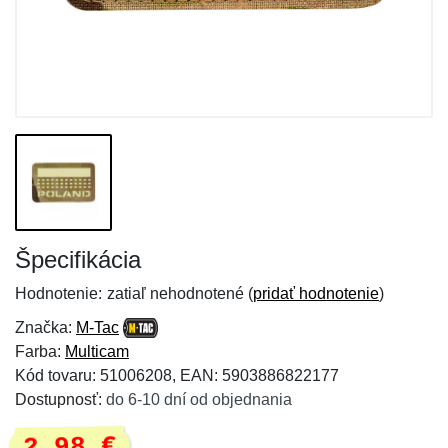
Špecifikácia
Hodnotenie:
zatiaľ nehodnotené (
pridať hodnotenie
)
Značka:
M-Tac
Farba:
Multicam
Kód tovaru: 51006208, EAN: 5903886822177
Dostupnosť:
do 6-10 dní od objednania
2,98 €