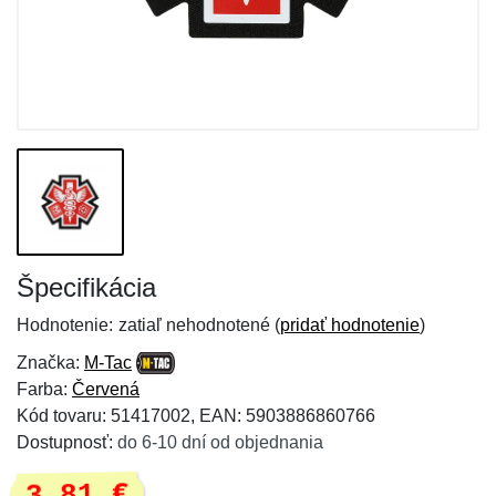
Špecifikácia
Hodnotenie:
zatiaľ nehodnotené (
pridať hodnotenie
)
Značka:
M-Tac
Farba:
Červená
Kód tovaru: 51417002, EAN: 5903886860766
Dostupnosť:
do 6-10 dní od objednania
3,81 €