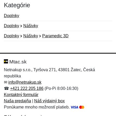
Kategórie
Doplnky
Doplnky
Nášivky
Doplnky
Nášivky
Paramedic 3D
Nová recenzia
Nová otázka
Hodnotenie:
Meno:
*
*
Mtac.sk
Netnakup s.r.o., Tyršova 271, 43801 Žatec, Česká
republika
Meno:
E-mail:
*
*
✉
info@netnakup.sk
☎
+421 222 205 186
(Po-Pi 8:00-16:30)
Kontaktný formulár
Naša predajňa
|
Náš výdajný box
E-mail:
*
Ponúkame mnoho možností platieb.
Správa
*