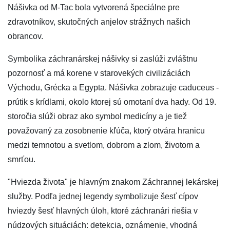
Nášivka od M-Tac bola vytvorená špeciálne pre
zdravotníkov, skutočných anjelov strážnych našich
obrancov.
Symbolika záchranárskej nášivky si zaslúži zvláštnu
pozornosť a má korene v starovekých civilizáciách
Východu, Grécka a Egypta. Nášivka zobrazuje caduceus -
prútik s krídlami, okolo ktorej sú omotaní dva hady. Od 19.
storočia slúži obraz ako symbol medicíny a je tiež
považovaný za zosobnenie kľúča, ktorý otvára hranicu
medzi temnotou a svetlom, dobrom a zlom, životom a
smrťou.
"Hviezda života" je hlavným znakom Záchrannej lekárskej
služby. Podľa jednej legendy symbolizuje šesť cípov
hviezdy šesť hlavných úloh, ktoré záchranári riešia v
núdzových situáciách: detekcia, oznámenie, vhodná