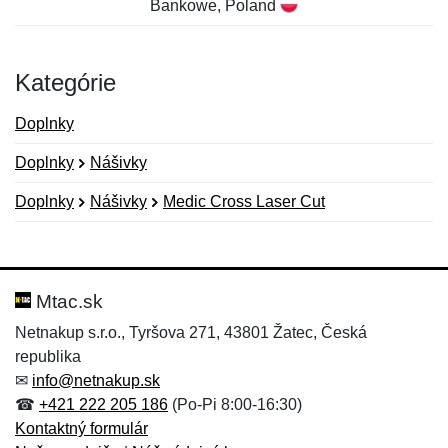
Bankowe, Poland
Kategórie
Doplnky
Doplnky
Nášivky
Doplnky
Nášivky
Medic Cross Laser Cut
Nová recenzia
Nová otázka
Hodnotenie:
Meno:
*
*
Mtac.sk
Netnakup s.r.o., Tyršova 271, 43801 Žatec, Česká
republika
Meno:
E-mail:
*
*
✉
info@netnakup.sk
☎
+421 222 205 186
(Po-Pi 8:00-16:30)
Kontaktný formulár