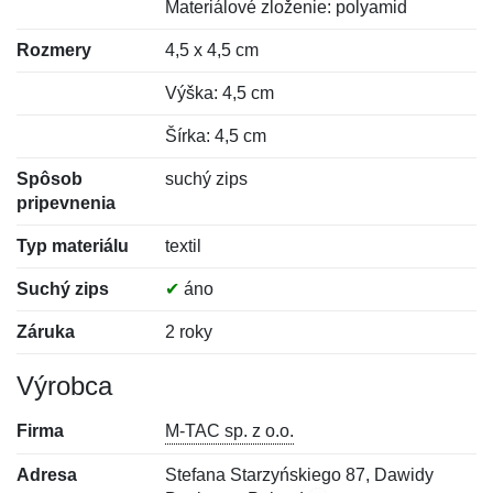
Materiálové zloženie: polyamid
Rozmery
4,5 x 4,5 cm
Výška: 4,5 cm
Šírka: 4,5 cm
Spôsob
suchý zips
pripevnenia
Typ materiálu
textil
Suchý zips
✔
áno
Záruka
2 roky
Výrobca
Firma
M-TAC sp. z o.o.
Adresa
Stefana Starzyńskiego 87, Dawidy