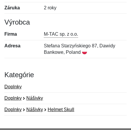
Záruka
2 roky
Výrobca
Firma
M-TAC sp. z o.o.
Adresa
Stefana Starzyńskiego 87, Dawidy
Bankowe, Poland
Kategórie
Doplnky
Doplnky
Nášivky
Doplnky
Nášivky
Helmet Skull
Nová recenzia
Nová otázka