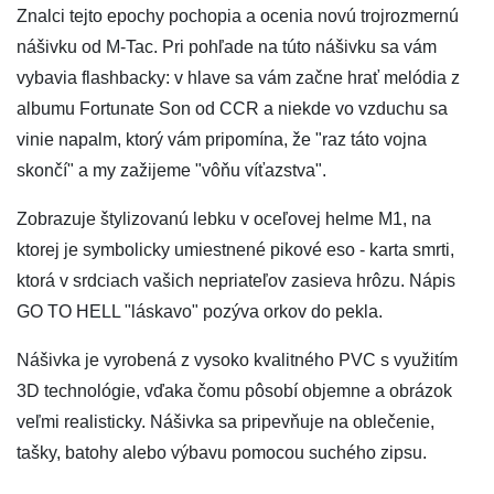
Znalci tejto epochy pochopia a ocenia novú trojrozmernú
nášivku od M-Tac. Pri pohľade na túto nášivku sa vám
vybavia flashbacky: v hlave sa vám začne hrať melódia z
albumu Fortunate Son od CCR a niekde vo vzduchu sa
vinie napalm, ktorý vám pripomína, že "raz táto vojna
skončí" a my zažijeme "vôňu víťazstva".
Zobrazuje štylizovanú lebku v oceľovej helme M1, na
ktorej je symbolicky umiestnené pikové eso - karta smrti,
ktorá v srdciach vašich nepriateľov zasieva hrôzu. Nápis
GO TO HELL "láskavo" pozýva orkov do pekla.
Nášivka je vyrobená z vysoko kvalitného PVC s využitím
3D technológie, vďaka čomu pôsobí objemne a obrázok
veľmi realisticky. Nášivka sa pripevňuje na oblečenie,
tašky, batohy alebo výbavu pomocou suchého zipsu.