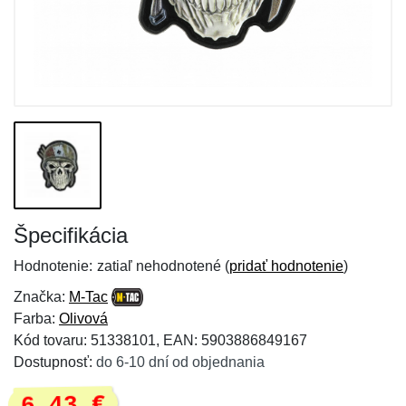
Špecifikácia
Hodnotenie:
zatiaľ nehodnotené (
pridať hodnotenie
)
Značka:
M-Tac
Farba:
Olivová
Kód tovaru: 51338101, EAN: 5903886849167
Dostupnosť:
do 6-10 dní od objednania
6,43 €