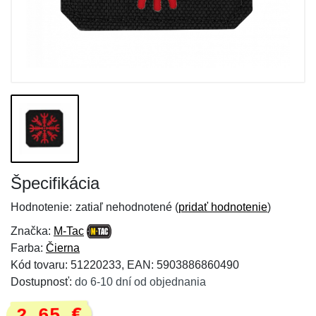
Špecifikácia
Hodnotenie:
zatiaľ nehodnotené (
pridať hodnotenie
)
Značka:
M-Tac
Farba:
Čierna
Kód tovaru: 51220233, EAN: 5903886860490
Dostupnosť:
do 6-10 dní od objednania
2,65 €