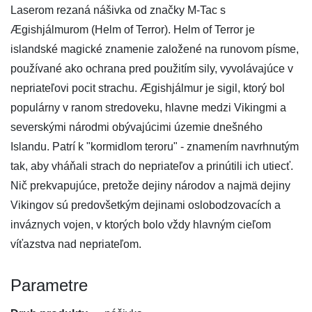
Laserom rezaná nášivka od značky M-Tac s
Ægishjálmurom (Helm of Terror). Helm of Terror je
islandské magické znamenie založené na runovom písme,
používané ako ochrana pred použitím sily, vyvolávajúce v
nepriateľovi pocit strachu. Ægishjálmur je sigil, ktorý bol
populárny v ranom stredoveku, hlavne medzi Vikingmi a
severskými národmi obývajúcimi územie dnešného
Islandu. Patrí k "kormidlom teroru" - znamením navrhnutým
tak, aby vháňali strach do nepriateľov a prinútili ich utiecť.
Nič prekvapujúce, pretože dejiny národov a najmä dejiny
Vikingov sú predovšetkým dejinami oslobodzovacích a
inváznych vojen, v ktorých bolo vždy hlavným cieľom
víťazstva nad nepriateľom.
Parametre