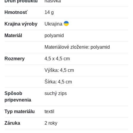
Druh produktu
nášivka
Hmotnosť
14 g
Krajina výroby
Ukrajina
Materiál
polyamid
Materiálové zloženie: polyamid
Rozmery
4,5 x 4,5 cm
Výška: 4,5 cm
Šírka: 4,5 cm
Spôsob
suchý zips
pripevnenia
Typ materiálu
textil
Záruka
2 roky