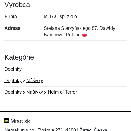
Výrobca
Firma
M-TAC sp. z o.o.
Adresa
Stefana Starzyńskiego 87, Dawidy
Bankowe, Poland
Kategórie
Doplnky
Doplnky
Nášivky
Doplnky
Nášivky
Helm of Terror
Nová recenzia
Nová otázka
Hodnotenie:
Meno:
*
*
Mtac.sk
Netnakup s.r.o., Tyršova 271, 43801 Žatec, Česká