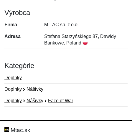
Výrobca
Firma
M-TAC sp. z o.o.
Adresa
Stefana Starzyńskiego 87, Dawidy
Bankowe, Poland
Kategórie
Doplnky
Doplnky
Nášivky
Doplnky
Nášivky
Face of War
Nová recenzia
Nová otázka
Hodnotenie:
Meno:
*
*
Mtac.sk