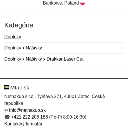
Bankowe, Poland
Kategórie
Doplnky
Doplnky
Nášivky
Doplnky
Nášivky
Drakkar Laser Cut
Nová recenzia
Nová otázka
Hodnotenie:
Meno:
*
*
Mtac.sk
Netnakup s.r.o., Tyršova 271, 43801 Žatec, Česká
republika
Meno:
E-mail:
*
*
✉
info@netnakup.sk
☎
+421 222 205 186
(Po-Pi 8:00-16:30)
Kontaktný formulár