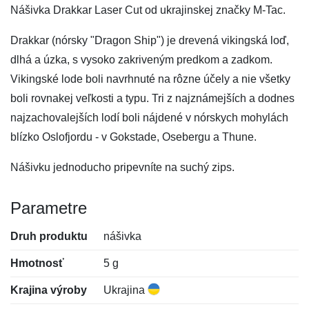
Nášivka Drakkar Laser Cut od ukrajinskej značky M-Tac.
Drakkar (nórsky "Dragon Ship") je drevená vikingská loď,
dlhá a úzka, s vysoko zakriveným predkom a zadkom.
Vikingské lode boli navrhnuté na rôzne účely a nie všetky
boli rovnakej veľkosti a typu. Tri z najznámejších a dodnes
najzachovalejších lodí boli nájdené v nórskych mohylách
blízko Oslofjordu - v Gokstade, Osebergu a Thune.
Nášivku jednoducho pripevníte na suchý zips.
Parametre
Druh produktu
nášivka
Hmotnosť
5 g
Krajina výroby
Ukrajina