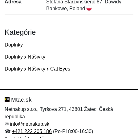
Adresa
Stefana Starzyńskiego 87, Dawidy
Bankowe, Poland
Kategórie
Doplnky
Doplnky
Nášivky
Doplnky
Nášivky
Cat Eyes
Nová recenzia
Nová otázka
Hodnotenie:
Meno:
*
*
Mtac.sk
Netnakup s.r.o., Tyršova 271, 43801 Žatec, Česká
republika
Meno:
E-mail:
*
*
✉
info@netnakup.sk
☎
+421 222 205 186
(Po-Pi 8:00-16:30)