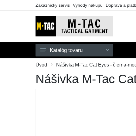
Zákaznícky servis
Výhody nákupu
Doprava a plat
Katalóg tovaru
Pánske
Úvod
Nášivka M-Tac Cat Eyes - čierna-mod
Dámske
Nášivka M-Tac Cat
Doplnky
Obuv a ponožky
Outdoor
Taktické vybavenie
Darčekové poukazy