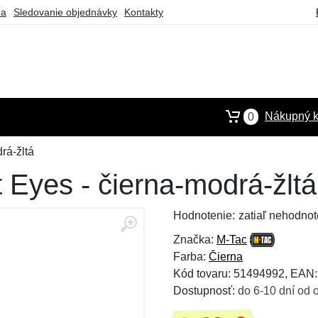
ba
Sledovanie objednávky
Kontakty
Nákupný k
0
rá-žltá
 Eyes - čierna-modrá-žltá
Hodnotenie:
zatiaľ nehodnot
Značka:
M-Tac
Farba:
Čierna
Kód tovaru: 51494992, EAN
Dostupnosť:
do 6-10 dní od 