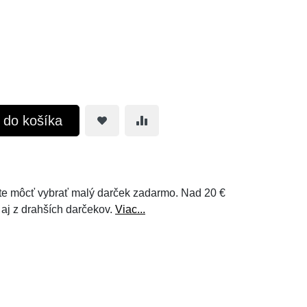
ť do košíka
e môcť vybrať malý darček zadarmo. Nad 20 €
 aj z drahších darčekov.
Viac...