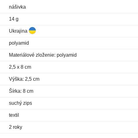
nášivka
14 g
Ukrajina
polyamid
Materiálové zloženie: polyamid
2,5 x 8 cm
Výška: 2,5 cm
Šírka: 8 cm
suchý zips
textil
2 roky