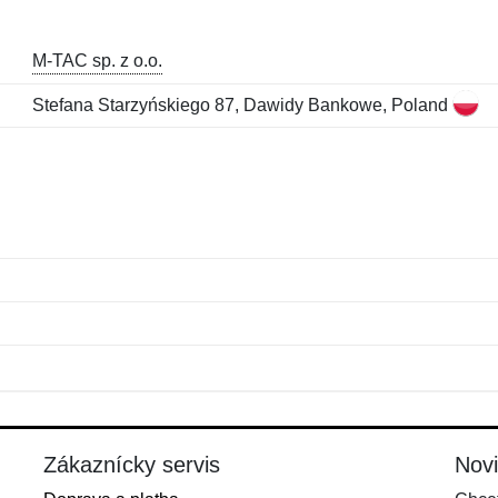
M-TAC sp. z o.o.
Stefana Starzyńskiego 87, Dawidy Bankowe, Poland
Meno:
E-mail:
*
*
E-mail:
*
Zákaznícky servis
Nov