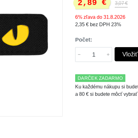
2,89 €
3,07 €
6% zľava do 31.8.2026
2,35 € bez DPH 23%
Počet:
Vloži
DARČEK ZADARMO
Ku každému nákupu si budet
a 80 € si budete môcť vybrať