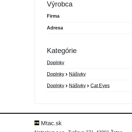
Výrobca
Firma
Adresa
Kategórie
Doplnky
Doplnky
Nášivky
Doplnky
Nášivky
Cat Eyes
Nová recenzia
Nová otázka
Hodnotenie:
Meno:
*
*
Mtac.sk