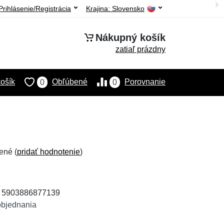
Prihlásenie/Registrácia
Krajina:
Slovensko
Nákupný košík
zatiaľ prázdny
ošík
Obľúbené
Porovnanie
0
0
ené (
pridať hodnotenie
)
: 5903886877139
objednania