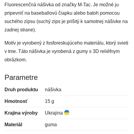
Fluorescenčná nášivka od značky M-Tac. Je možné ju
pripevniť na baseballovú čiapku alebo batoh pomocou
suchého zipsu (suchý zips je prišitý k samotnej nášivke na
zadnej strane).
Motív je vyrobený z fosforeskujúceho materiálu, ktorý svieti
v tme. Táto nášivka je vyrobená z gumy s 3D reliéfnym
obrázkom.
Parametre
Druh produktu
nášivka
Hmotnosť
15 g
Krajina výroby
Ukrajina
Materiál
guma