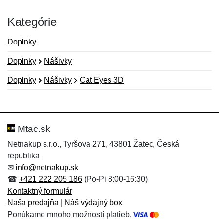
Kategórie
Doplnky
Doplnky
Nášivky
Doplnky
Nášivky
Cat Eyes 3D
Nová recenzia
Nová otázka
Hodnotenie:
Meno:
*
*
Mtac.sk
Netnakup s.r.o., Tyršova 271, 43801 Žatec, Česká
republika
Meno:
E-mail:
*
*
✉
info@netnakup.sk
☎
+421 222 205 186
(Po-Pi 8:00-16:30)
Kontaktný formulár
Naša predajňa
|
Náš výdajný box
E-mail:
*
Ponúkame mnoho možností platieb.
Správa
*