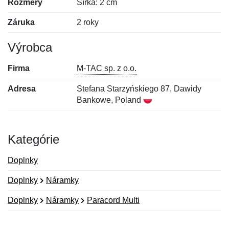
Rozmery
Šírka: 2 cm
Záruka
2 roky
Výrobca
Firma
M-TAC sp. z o.o.
Adresa
Stefana Starzyńskiego 87, Dawidy
Bankowe, Poland
Kategórie
Doplnky
Doplnky
Náramky
Doplnky
Náramky
Paracord Multi
Nová recenzia
Nová otázka