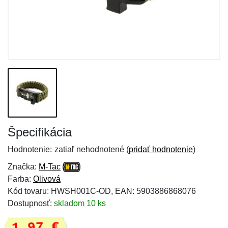
Špecifikácia
Hodnotenie:
zatiaľ nehodnotené (
pridať hodnotenie
)
Značka:
M-Tac
Farba:
Olivová
Kód tovaru: HWSH001C-OD, EAN: 5903886868076
Dostupnosť:
skladom 10 ks
1,97 €