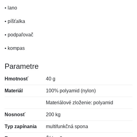
• lano
• píšťalka
• podpaľovač
• kompas
Parametre
Hmotnosť
40 g
Materiál
100% polyamid (nylon)
Materiálové zloženie: polyamid
Nosnosť
200 kg
Typ zapínania
multifunkčná spona