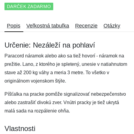
DARČEK ZADARMO
Popis
Veľkostná tabuľka
Recenzie
Otázky
Určenie: Nezáleží na pohlaví
Paracord náramok alebo ako sa tiež hovorí - náramok na
prežitie. Lano, z ktorého je spletený, unesie v natiahnutom
stave až 200 kg váhy a meria 3 metre. To všetko v
originálnom vojenskom štýle.
Píšťalka na pracke pomôže signalizovať nebezpečenstvo
alebo zastrašiť divokú zver. Vnútri pracky je tiež ukrytá
malá sada na rozpálenie ohňa.
Vlastnosti