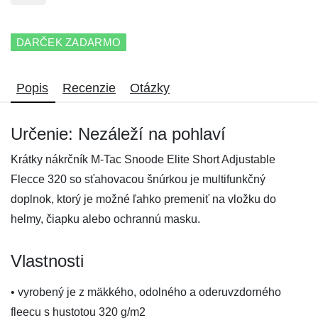
DARČEK ZADARMO
Popis
Recenzie
Otázky
Určenie: Nezáleží na pohlaví
Krátky nákrčník M-Tac Snoode Elite Short Adjustable
Flecce 320 so sťahovacou šnúrkou je multifunkčný
doplnok, ktorý je možné ľahko premeniť na vložku do
helmy, čiapku alebo ochrannú masku.
Vlastnosti
• vyrobený je z mäkkého, odolného a oderuvzdorného
fleecu s hustotou 320 g/m2