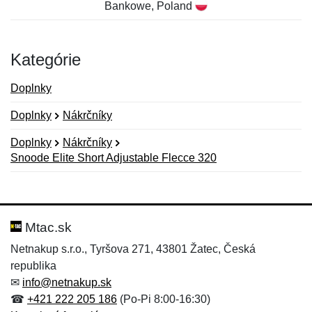
Bankowe, Poland
Kategórie
Doplnky
Doplnky
Nákrčníky
Doplnky
Nákrčníky
Snoode Elite Short Adjustable Flecce 320
Nová recenzia
Nová otázka
Hodnotenie:
Meno:
*
*
Mtac.sk
Netnakup s.r.o., Tyršova 271, 43801 Žatec, Česká
republika
Meno:
E-mail:
*
*
✉
info@netnakup.sk
☎
+421 222 205 186
(Po-Pi 8:00-16:30)