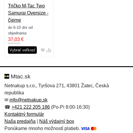
Tričko M-Tac Two
Samurai Oversize -
čierne
do 6-10 dní od
objednania
37,03
€
Vybrať veľkosť
Mtac.sk
Netnakup s.r.o., Tyršova 271, 43801 Žatec, Česká
republika
✉
info@netnakup.sk
☎
+421 222 205 186
(Po-Pi 8:00-16:30)
Kontaktný formulár
Naša predajňa
|
Náš výdajný box
Ponúkame mnoho možností platieb.