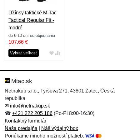
Džínsy taktické M-Tac
Tactical Regular Fit -
modré
do 6-10 dní od objednania
107,66
€
Vybrať veľkosť
Mtac.sk
Netnakup s.r.o., Tyršova 271, 43801 Žatec, Česká
republika
✉
info@netnakup.sk
☎
+421 222 205 186
(Po-Pi 8:00-16:30)
Kontaktný formulár
Naša predajňa
|
Náš výdajný box
Ponúkame mnoho možností platieb.