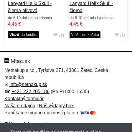
Lanyard Helix Skull -
Lanyard Helix Skull -
čierna-olivová
čierna
do 6-10 dní od objednania
do 6-10 dní od objednania
4,45
€
4,45
€
Vložiť do košíka
Vložiť do košíka
Mtac.sk
Netnakup s.r.o., Tyršova 271, 43801 Žatec, Česká
republika
✉
info@netnakup.sk
☎
+421 222 205 186
(Po-Pi 8:00-16:30)
Kontaktný formulár
Naša predajňa
|
Náš výdajný box
Ponúkame mnoho možností platieb.
Zákaznícky servis