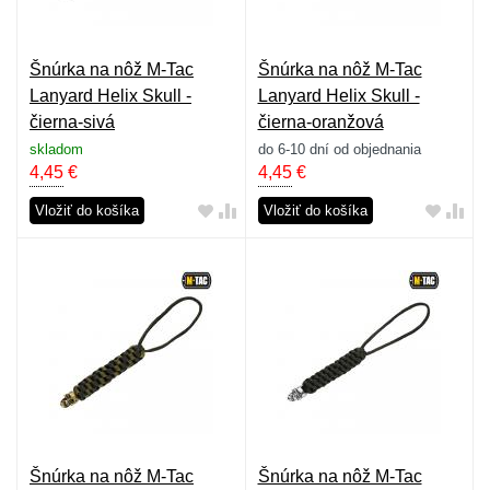
Šnúrka na nôž M-Tac
Šnúrka na nôž M-Tac
Lanyard Helix Skull -
Lanyard Helix Skull -
čierna-sivá
čierna-oranžová
skladom
do 6-10 dní od objednania
4,45
€
4,45
€
Vložiť do košíka
Vložiť do košíka
Šnúrka na nôž M-Tac
Šnúrka na nôž M-Tac