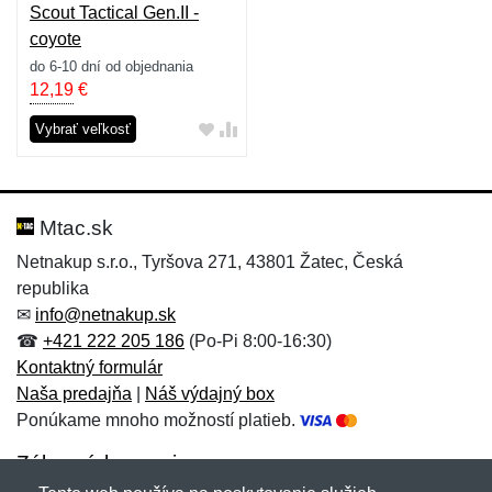
Scout Tactical Gen.II -
coyote
do 6-10 dní od objednania
12,19
€
Vybrať veľkosť
Mtac.sk
Netnakup s.r.o., Tyršova 271, 43801 Žatec, Česká
republika
✉
info@netnakup.sk
☎
+421 222 205 186
(Po-Pi 8:00-16:30)
Kontaktný formulár
Naša predajňa
|
Náš výdajný box
Ponúkame mnoho možností platieb.
Zákaznícky servis