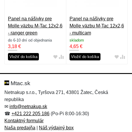
Panel na nášivky pre
Panel na nášivky pre
Molle väzbu M-Tac 12x2,6
Molle väzbu M-Tac 12x2,6
- ranger green
- multicam
do 6-10 dní od objednania
skladom
3,18
€
4,65
€
Vložiť do košíka
Vložiť do košíka
Mtac.sk
Netnakup s.r.o., Tyršova 271, 43801 Žatec, Česká
republika
✉
info@netnakup.sk
☎
+421 222 205 186
(Po-Pi 8:00-16:30)
Kontaktný formulár
Naša predajňa
|
Náš výdajný box