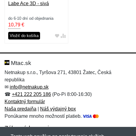
Labe Ace 3D - sivá
do 6-10 dní od objednania
10,79
€
Vložiť do košíka
Mtac.sk
Netnakup s.r.o., Tyršova 271, 43801 Žatec, Česká
republika
✉
info@netnakup.sk
☎
+421 222 205 186
(Po-Pi 8:00-16:30)
Kontaktný formulár
Naša predajňa
|
Náš výdajný box
Ponúkame mnoho možností platieb.
Zákaznícky servis