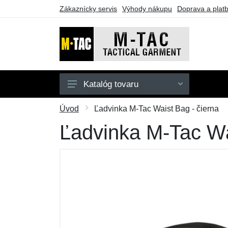
Zákaznícky servis
Výhody nákupu
Doprava a plat
Katalóg tovaru
Pánske
Úvod
Ľadvinka M-Tac Waist Bag - čierna
Dámske
Ľadvinka M-Tac Wa
Doplnky
Obuv a ponožky
Outdoor
Taktické vybavenie
Darčekové poukazy