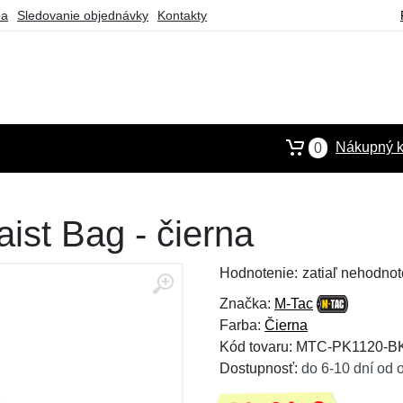
ba
Sledovanie objednávky
Kontakty
Nákupný k
0
ist Bag - čierna
Hodnotenie:
zatiaľ nehodnot
Značka:
M-Tac
Farba:
Čierna
Kód tovaru: MTC-PK1120-B
Dostupnosť:
do 6-10 dní od 