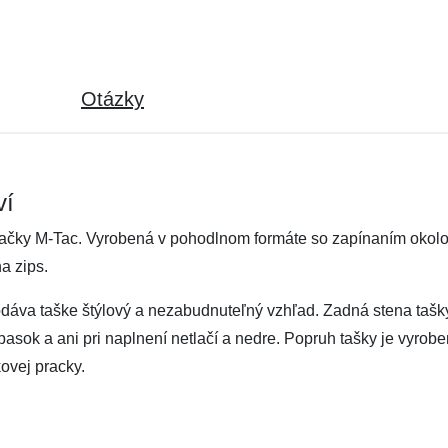
Otázky
ví
načky M-Tac. Vyrobená v pohodlnom formáte so zapínaním okolo
a zips.
dáva taške štýlový a nezabudnuteľný vzhľad. Zadná stena tašky
pasok a ani pri naplnení netlačí a nedre. Popruh tašky je vyro
ovej pracky.