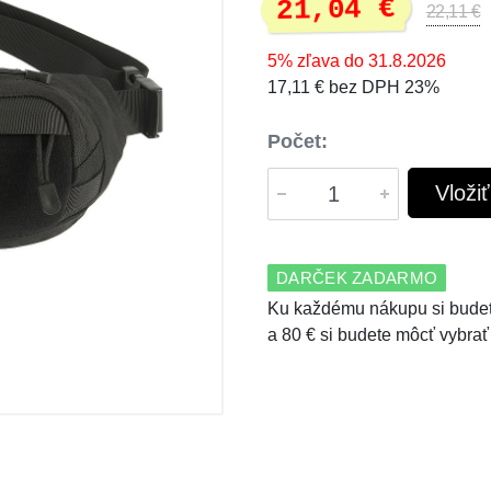
21,04 €
22,11 €
5% zľava do 31.8.2026
17,11 € bez DPH 23%
Počet:
Vloži
DARČEK ZADARMO
Ku každému nákupu si budet
a 80 € si budete môcť vybrať