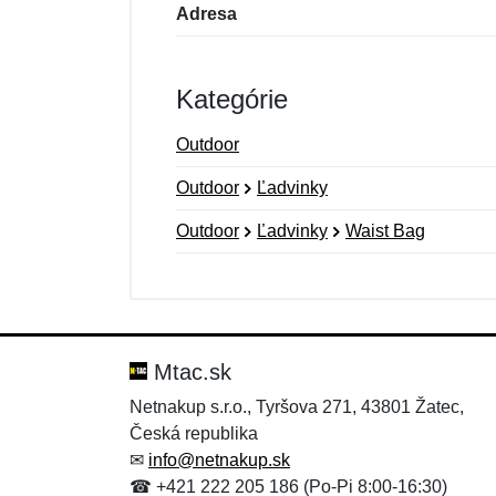
Adresa
Kategórie
Outdoor
Outdoor
Ľadvinky
Outdoor
Ľadvinky
Waist Bag
Nová recenzia
Nová otázka
Hodnotenie:
Meno:
*
*
Mtac.sk
Netnakup s.r.o., Tyršova 271, 43801 Žatec,
Česká republika
Správa
Správa
*
*
✉
info@netnakup.sk
☎ +421 222 205 186 (Po-Pi 8:00-16:30)