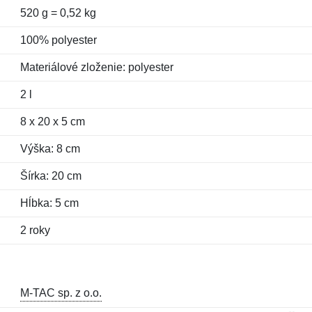
520 g = 0,52 kg
100% polyester
Materiálové zloženie: polyester
2 l
8 x 20 x 5 cm
Výška: 8 cm
Šírka: 20 cm
Hĺbka: 5 cm
2 roky
M-TAC sp. z o.o.