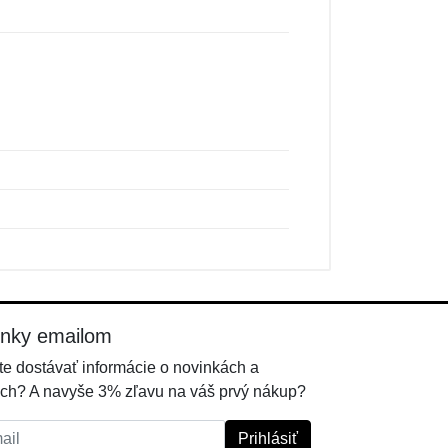
inky emailom
e dostávať informácie o novinkách a
ch? A navyše 3% zľavu na váš prvý nákup?
l:
Prihlásiť