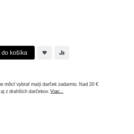
ť do košíka
e môcť vybrať malý darček zadarmo. Nad 20 €
 aj z drahších darčekov.
Viac...