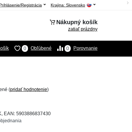
Prihlásenie/Registrácia
Krajina:
Slovensko
Nákupný košík
zatiaľ prázdny
ošík
Obľúbené
Porovnanie
0
0
ené (
pridať hodnotenie
)
K, EAN: 5903886837430
objednania