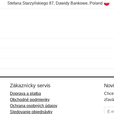
Stefana Starzyńskiego 87, Dawidy Bankowe, Poland
Meno:
E-mail:
*
*
E-mail:
*
Zákaznícky servis
Nov
Doprava a platba
Chcet
Obchodné podmienky
zľavá
Ochrana osobných údajov
E-mai
Sledovanie objednávky