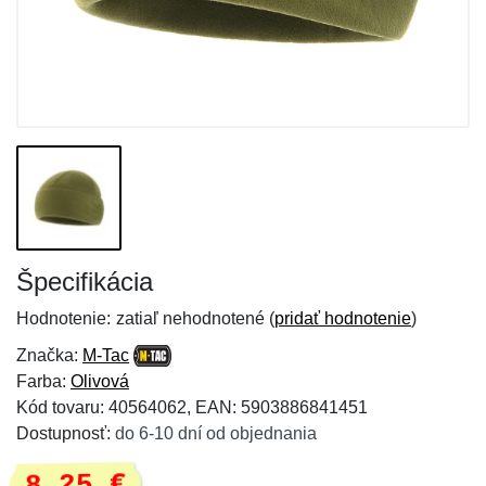
Špecifikácia
Hodnotenie:
zatiaľ nehodnotené (
pridať hodnotenie
)
Značka:
M-Tac
Farba:
Olivová
Kód tovaru: 40564062, EAN: 5903886841451
Dostupnosť:
do 6-10 dní od objednania
8,25 €