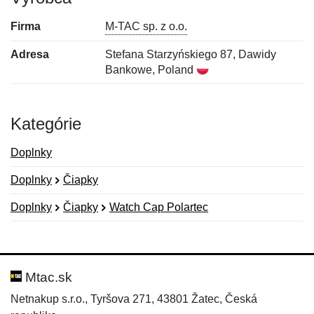
Firma
M-TAC sp. z o.o.
Adresa
Stefana Starzyńskiego 87, Dawidy
Bankowe, Poland
Kategórie
Doplnky
Doplnky
Čiapky
Doplnky
Čiapky
Watch Cap Polartec
Nová recenzia
Nová otázka
Hodnotenie:
Meno:
*
*
Mtac.sk
Netnakup s.r.o., Tyršova 271, 43801 Žatec, Česká