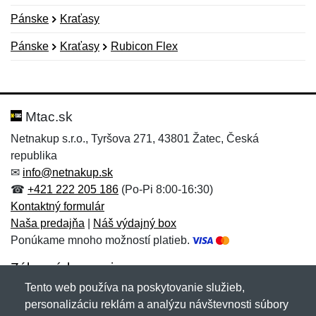
Pánske
Kraťasy
Pánske
Kraťasy
Rubicon Flex
Nová recenzia
Nová otázka
Hodnotenie:
Meno:
*
*
Mtac.sk
Netnakup s.r.o., Tyršova 271, 43801 Žatec, Česká
republika
Meno:
E-mail:
*
*
✉
info@netnakup.sk
☎
+421 222 205 186
(Po-Pi 8:00-16:30)
Kontaktný formulár
Naša predajňa
|
Náš výdajný box
E-mail:
*
Ponúkame mnoho možností platieb.
Správa
*
Zákaznícky servis
Tento web používa na poskytovanie služieb,
Novinky emailom
personalizáciu reklám a analýzu návštevnosti súbory
Správa
*