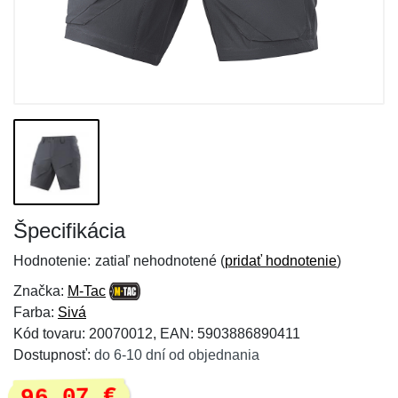
Špecifikácia
Hodnotenie:
zatiaľ nehodnotené (
pridať hodnotenie
)
Značka:
M-Tac
Farba:
Sivá
Kód tovaru: 20070012, EAN: 5903886890411
Dostupnosť:
do 6-10 dní od objednania
96,07 €