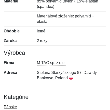
Materiál
85% polyamid (nylon), 15% elastan
(spandex)
Materiálové zloženie: polyamid +
elastan
Obdobie
letné
Záruka
2 roky
Výrobca
Firma
M-TAC sp. z o.o.
Adresa
Stefana Starzyńskiego 87, Dawidy
Bankowe, Poland
Kategórie
Pánske