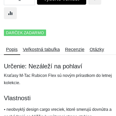
DARČEK ZADARMO
Popis
Veľkostná tabuľka
Recenzie
Otázky
Určenie: Nezáleží na pohlaví
Kraťasy M-Tac Rubicon Flex sú novým prírastkom do letnej
kolekcie.
Vlastnosti
• neobvyklý design cargo vreciek, ktoré smerujú dovnútra a