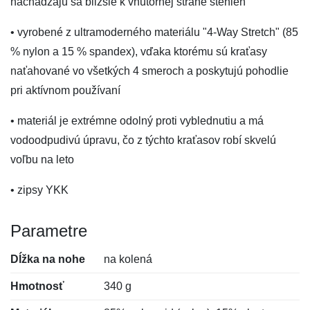
nachádzajú sa bližšie k vnútornej strane stehien
• vyrobené z ultramoderného materiálu "4-Way Stretch" (85
% nylon a 15 % spandex), vďaka ktorému sú kraťasy
naťahované vo všetkých 4 smeroch a poskytujú pohodlie
pri aktívnom používaní
• materiál je extrémne odolný proti vyblednutiu a má
vodoodpudivú úpravu, čo z týchto kraťasov robí skvelú
voľbu na leto
• zipsy YKK
Parametre
Dĺžka na nohe
na kolená
Hmotnosť
340 g