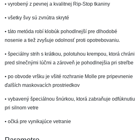
• vyrobený z pevnej a kvalitnej Rip-Stop tkaniny
• všetky švy sú zvnútra skryté
• táto metóda robí klobúk pohodlnejší pre dlhodobé
nosenie a tiež zvyšuje odolnosť proti opotrebovaniu.
• špeciálny strih s krátkou, polotuhou krempou, ktorá chráni
pred slnečnými lúčmi a zároveň je pohodlnejšia pri streľbe
• po obvode vršku je všité rozhranie Molle pre pripevnenie
ďalších maskovacích prostriedkov
• vybavený špeciálnou šnúrkou, ktorá zabraňuje odfúknutiu
pri silnom vetre
• očká pre vynikajúce vetranie
Parametre