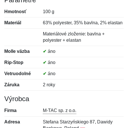
Hmotnosť
100 g
Materiál
63% polyester, 35% bavlna, 2% elastan
Materiálové zloženie: bavlna +
polyester + elastan
Molle väzba
✔
áno
Rip-Stop
✔
áno
Vetruodolné
✔
áno
Záruka
2 roky
Výrobca
Firma
M-TAC sp. z o.o.
Adresa
Stefana Starzyńskiego 87, Dawidy