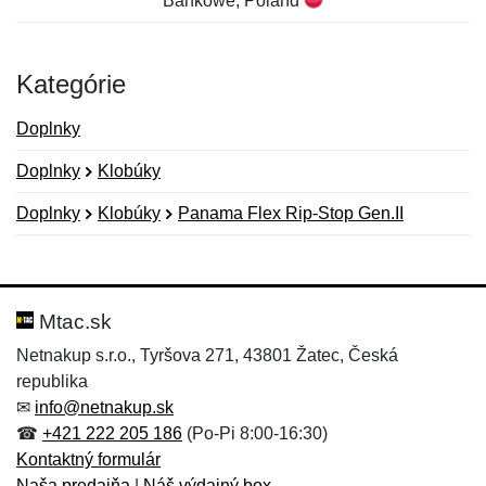
Bankowe, Poland
Kategórie
Doplnky
Doplnky
Klobúky
Doplnky
Klobúky
Panama Flex Rip-Stop Gen.II
Nová recenzia
Nová otázka
Hodnotenie:
Meno:
*
*
Mtac.sk
Netnakup s.r.o., Tyršova 271, 43801 Žatec, Česká
republika
Meno:
E-mail:
*
*
✉
info@netnakup.sk
☎
+421 222 205 186
(Po-Pi 8:00-16:30)
Kontaktný formulár
Naša predajňa
|
Náš výdajný box