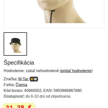
Špecifikácia
Hodnotenie:
zatiaľ nehodnotené (
pridať hodnotenie
)
Značka:
M-Tac
Farba:
Čierna
Kód tovaru: 40660002, EAN: 5903886867680
Dostupnosť:
do 6-10 dní od objednania
21,28 €