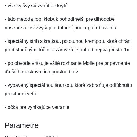
• všetky švy sú zvnútra skryté
• táto metóda robí klobúk pohodlnejší pre dlhodobé
nosenie a tiež zvyšuje odolnosť proti opotrebovaniu.
• špeciálny strih s krátkou, polotuhou krempou, ktorá chráni
pred slnečnými lúčmi a zároveň je pohodlnejšia pri streľbe
• po obvode vršku je všité rozhranie Molle pre pripevnenie
ďalších maskovacích prostriedkov
• vybavený špeciálnou šnúrkou, ktorá zabraňuje odfúknutiu
pri silnom vetre
• očká pre vynikajúce vetranie
Parametre