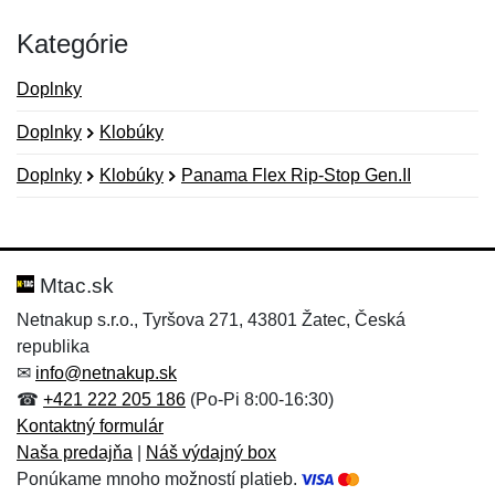
Kategórie
Doplnky
Doplnky
Klobúky
Doplnky
Klobúky
Panama Flex Rip-Stop Gen.II
Nová recenzia
Nová otázka
Hodnotenie:
Meno:
*
*
Mtac.sk
Netnakup s.r.o., Tyršova 271, 43801 Žatec, Česká
republika
Meno:
E-mail:
*
*
✉
info@netnakup.sk
☎
+421 222 205 186
(Po-Pi 8:00-16:30)
Kontaktný formulár
Naša predajňa
|
Náš výdajný box
E-mail:
*
Ponúkame mnoho možností platieb.
Správa
*