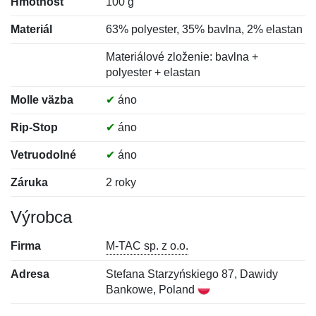
Hmotnosť
100 g
Materiál
63% polyester, 35% bavlna, 2% elastan
Materiálové zloženie: bavlna +
polyester + elastan
Molle väzba
✔
áno
Rip-Stop
✔
áno
Vetruodolné
✔
áno
Záruka
2 roky
Výrobca
Firma
M-TAC sp. z o.o.
Adresa
Stefana Starzyńskiego 87, Dawidy
Bankowe, Poland