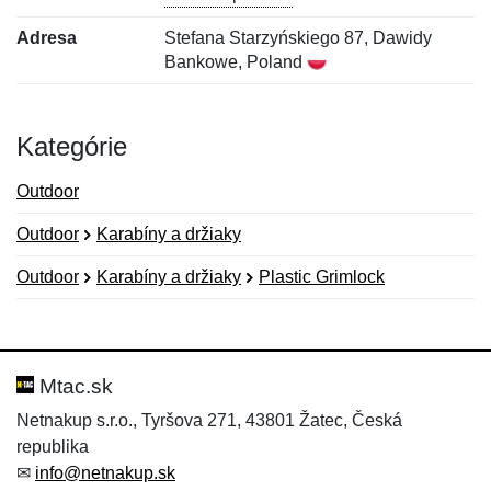
Adresa
Stefana Starzyńskiego 87, Dawidy
Bankowe, Poland
Kategórie
Outdoor
Outdoor
Karabíny a držiaky
Outdoor
Karabíny a držiaky
Plastic Grimlock
Nová recenzia
Nová otázka
Hodnotenie:
Meno:
*
*
Mtac.sk
Netnakup s.r.o., Tyršova 271, 43801 Žatec, Česká
republika
Meno:
E-mail:
*
*
✉
info@netnakup.sk