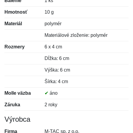
Balenie
1 ks
Hmotnosť
10 g
Materiál
polymér
Materiálové zloženie: polymér
Rozmery
6 x 4 cm
Dĺžka: 6 cm
Výška: 6 cm
Šírka: 4 cm
Molle väzba
✔
áno
Záruka
2 roky
Výrobca
Firma
M-TAC sp. z o.o.