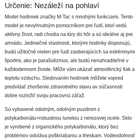
Určenie: Nezáleží na pohlaví
Model hodiniek značky M-Tac s mnohými funkciami. Tento
model je nevyhnutným pomocníkom pre ľudí, ktorí vedú
aktívny život, radi chodia na túry do hôr a sú ideálne aj pre
armádu. Jedinečné vlastnosti, ktorými hodinky disponujú,
budú užitočné nielen pre ľudí zaoberajúcich sa extrémnymi
športmi, ako je parašutizmus, ale budú nenahraditeľné v
každodennom živote. Môže vám ukázať atmosférický tlak a
teplotu vzduchu. Sledovaním hodiniek môžete vopred
predvídať zhoršenie zdravotného stavu av súčasnosti
dobre rozložiť svoju pracovnú záťaž.
Sú vybavené odolným, odolným puzdrom z
polykarbonátu+robustnou lunetou z nerezovej ocele. Sklo
je vyrobené z organického polykarbonátu, ktorý bez
problémov odoláva poškriabaniu a trieskam. Vodeodolnosť