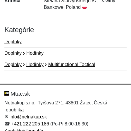
Adresa
Stefana Starzyńskiego 87, Dawidy
Bankowe, Poland
Kategórie
Doplnky
Doplnky
Hodinky
Doplnky
Hodinky
Multifunctional Tactical
Nová recenzia
Nová otázka
Hodnotenie:
Meno:
*
*
Mtac.sk
Netnakup s.r.o., Tyršova 271, 43801 Žatec, Česká
republika
Meno:
E-mail:
*
*
✉
info@netnakup.sk
☎
+421 222 205 186
(Po-Pi 8:00-16:30)
Kontaktný formulár