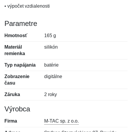
• výpočet vzdialenosti
Parametre
Hmotnosť
165 g
Materiál
silikón
remienka
Typ napájania
batérie
Zobrazenie
digitálne
času
Záruka
2 roky
Výrobca
Firma
M-TAC sp. z o.o.