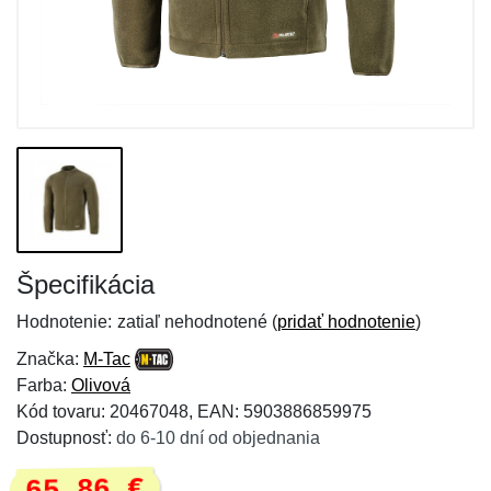
Špecifikácia
Hodnotenie:
zatiaľ nehodnotené (
pridať hodnotenie
)
Značka:
M-Tac
Farba:
Olivová
Kód tovaru: 20467048, EAN: 5903886859975
Dostupnosť:
do 6-10 dní od objednania
65,86 €