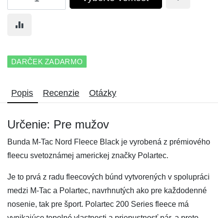
DARČEK ZADARMO
Popis
Recenzie
Otázky
Určenie: Pre mužov
Bunda M-Tac Nord Fleece Black je vyrobená z prémiového
fleecu svetoznámej americkej značky Polartec.
Je to prvá z radu fleecových búnd vytvorených v spolupráci
medzi M-Tac a Polartec, navrhnutých ako pre každodenné
nosenie, tak pre šport. Polartec 200 Series fleece má
vynikajúce tepelné vlastnosti a priepustnosť pár, a preto