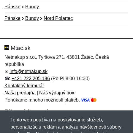
Pánske
Bundy
Pánske
Bundy
Nord Polartec
Nová recenzia
Nová otázka
Hodnotenie:
Meno:
*
*
Mtac.sk
Netnakup s.r.o., Tyršova 271, 43801 Žatec, Česká
republika
Meno:
E-mail:
*
*
✉
info@netnakup.sk
☎
+421 222 205 186
(Po-Pi 8:00-16:30)
Kontaktný formulár
Naša predajňa
|
Náš výdajný box
E-mail:
*
Ponúkame mnoho možností platieb.
Správa
*
Zákaznícky servis
Tento web používa na poskytovanie služieb,
Novinky emailom
personalizáciu reklám a analýzu návštevnosti súbory
Správa
*