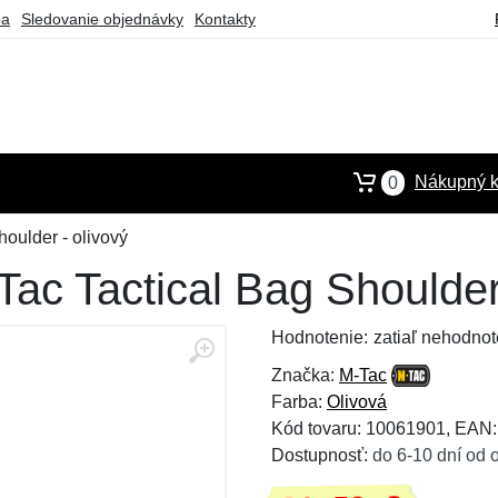
ba
Sledovanie objednávky
Kontakty
Nákupný k
0
oulder - olivový
ac Tactical Bag Shoulder 
Hodnotenie:
zatiaľ nehodnot
Značka:
M-Tac
Farba:
Olivová
Kód tovaru: 10061901, EAN
Dostupnosť:
do 6-10 dní od 