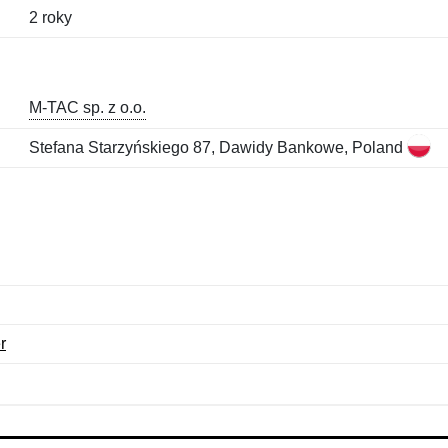
2 roky
M-TAC sp. z o.o.
Stefana Starzyńskiego 87, Dawidy Bankowe, Poland
r
Meno:
E-mail:
*
*
E-mail:
*