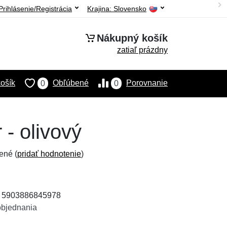
Prihlásenie/Registrácia
Krajina:
Slovensko
Nákupný košík
zatiaľ prázdny
ošík
Obľúbené
Porovnanie
0
0
- olivový
ené (
pridať hodnotenie
)
: 5903886845978
objednania