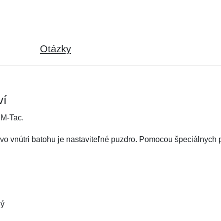
Otázky
ví
 M-Tac.
 vo vnútri batohu je nastaviteľné puzdro. Pomocou špeciálnych
ný