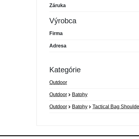
Záruka
Výrobca
Firma
Adresa
Kategórie
Outdoor
Outdoor
Batohy
Outdoor
Batohy
Tactical Bag Shoulde
Nová recenzia
Nová otázka
Hodnotenie:
Meno:
*
*