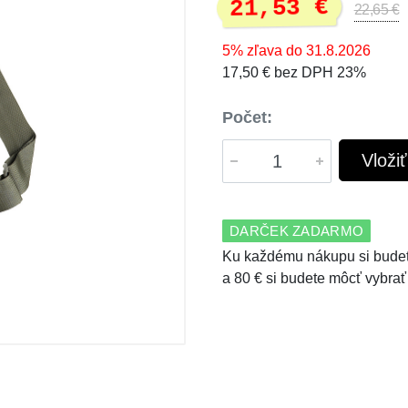
21,53 €
22,65 €
5% zľava do 31.8.2026
17,50 € bez DPH 23%
Počet:
Vloži
DARČEK ZADARMO
Ku každému nákupu si budet
a 80 € si budete môcť vybrať