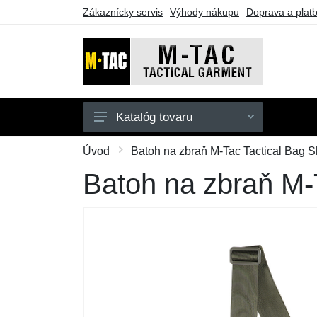
Zákaznícky servis
Výhody nákupu
Doprava a plat
Katalóg tovaru
Pánske
Úvod
Batoh na zbraň M-Tac Tactical Bag Sh
Dámske
Batoh na zbraň M-T
Doplnky
Obuv a ponožky
Outdoor
Taktické vybavenie
Darčekové poukazy