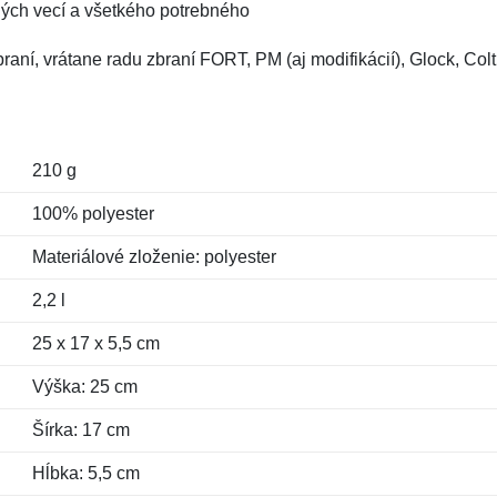
ných vecí a všetkého potrebného
raní, vrátane radu zbraní FORT, PM (aj modifikácií), Glock, Colt
210 g
100% polyester
Materiálové zloženie: polyester
2,2 l
25 x 17 x 5,5 cm
Výška: 25 cm
Šírka: 17 cm
Hĺbka: 5,5 cm