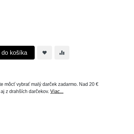
ť do košíka
e môcť vybrať malý darček zadarmo. Nad 20 €
 aj z drahších darčekov.
Viac...