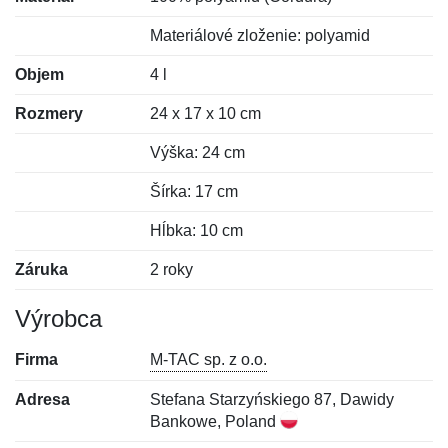
Materiálové zloženie: polyamid
Objem
4 l
Rozmery
24 x 17 x 10 cm
Výška: 24 cm
Šírka: 17 cm
Hĺbka: 10 cm
Záruka
2 roky
Výrobca
Firma
M-TAC sp. z o.o.
Adresa
Stefana Starzyńskiego 87, Dawidy
Bankowe, Poland