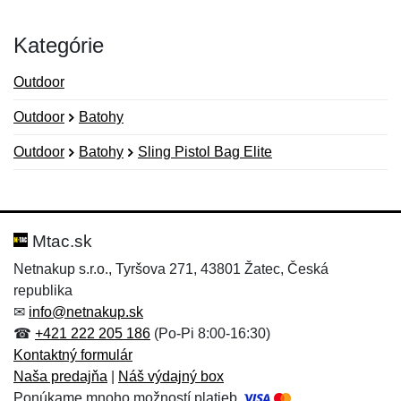
Kategórie
Outdoor
Outdoor
Batohy
Outdoor
Batohy
Sling Pistol Bag Elite
Nová recenzia
Nová otázka
Hodnotenie:
Meno:
*
*
Mtac.sk
Netnakup s.r.o., Tyršova 271, 43801 Žatec, Česká
republika
Meno:
E-mail:
*
*
✉
info@netnakup.sk
☎
+421 222 205 186
(Po-Pi 8:00-16:30)
Kontaktný formulár
Naša predajňa
|
Náš výdajný box
E-mail:
*
Ponúkame mnoho možností platieb.
Správa
*