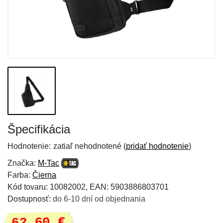
Špecifikácia
Hodnotenie:
zatiaľ nehodnotené (
pridať hodnotenie
)
Značka:
M-Tac
Farba:
Čierna
Kód tovaru: 10082002, EAN: 5903886803701
Dostupnosť:
do 6-10 dní od objednania
62,60 €