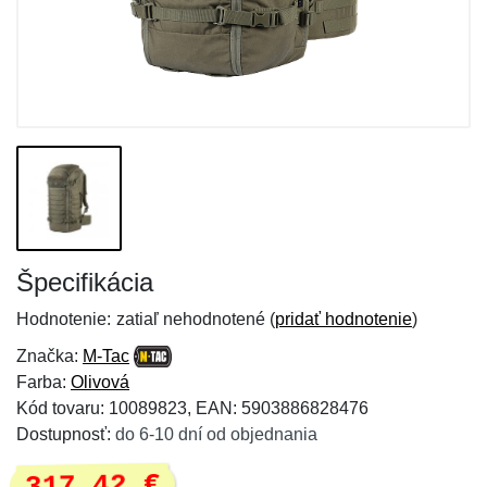
Špecifikácia
Hodnotenie:
zatiaľ nehodnotené (
pridať hodnotenie
)
Značka:
M-Tac
Farba:
Olivová
Kód tovaru: 10089823, EAN: 5903886828476
Dostupnosť:
do 6-10 dní od objednania
317,42 €