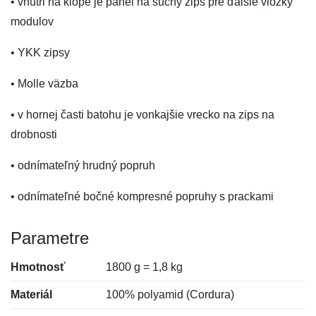
• vnútri na klope je panel na suchý zips pre ďalšie vložky
modulov
• YKK zipsy
• Molle väzba
• v hornej časti batohu je vonkajšie vrecko na zips na
drobnosti
• odnímateľný hrudný popruh
• odnímateľné bočné kompresné popruhy s prackami
Parametre
Hmotnosť
1800 g = 1,8 kg
Materiál
100% polyamid (Cordura)