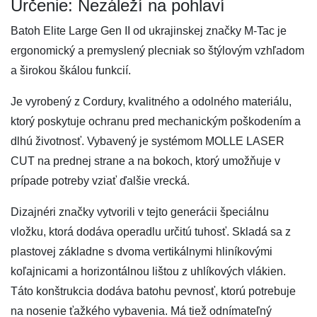
Určenie: Nezáleží na pohlaví
Batoh Elite Large Gen II od ukrajinskej značky M-Tac je
ergonomický a premyslený plecniak so štýlovým vzhľadom
a širokou škálou funkcií.
Je vyrobený z Cordury, kvalitného a odolného materiálu,
ktorý poskytuje ochranu pred mechanickým poškodením a
dlhú životnosť. Vybavený je systémom MOLLE LASER
CUT na prednej strane a na bokoch, ktorý umožňuje v
prípade potreby vziať ďalšie vrecká.
Dizajnéri značky vytvorili v tejto generácii špeciálnu
vložku, ktorá dodáva operadlu určitú tuhosť. Skladá sa z
plastovej základne s dvoma vertikálnymi hliníkovými
koľajnicami a horizontálnou lištou z uhlíkových vlákien.
Táto konštrukcia dodáva batohu pevnosť, ktorú potrebuje
na nosenie ťažkého vybavenia. Má tiež odnímateľný