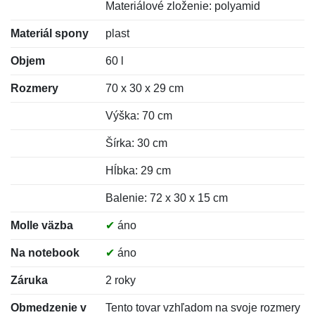
Materiálové zloženie: polyamid
Materiál spony
plast
Objem
60 l
Rozmery
70 x 30 x 29 cm
Výška: 70 cm
Šírka: 30 cm
Hĺbka: 29 cm
Balenie: 72 x 30 x 15 cm
Molle väzba
✔
áno
Na notebook
✔
áno
Záruka
2 roky
Obmedzenie v
Tento tovar vzhľadom na svoje rozmery