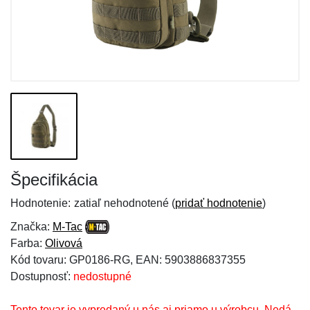
Špecifikácia
Hodnotenie:
zatiaľ nehodnotené (
pridať hodnotenie
)
Značka:
M-Tac
Farba:
Olivová
Kód tovaru: GP0186-RG, EAN: 5903886837355
Dostupnosť:
nedostupné
Tento tovar je vypredaný u nás aj priamo u výrobcu. Nedá