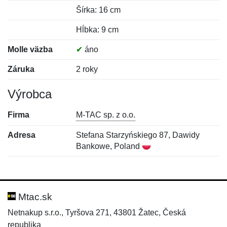
Šírka: 16 cm
Hĺbka: 9 cm
Molle väzba
✔
áno
Záruka
2 roky
Výrobca
Firma
M-TAC sp. z o.o.
Adresa
Stefana Starzyńskiego 87, Dawidy
Bankowe, Poland
Nová recenzia
Nová otázka
Hodnotenie:
Meno:
*
*
Mtac.sk
Netnakup s.r.o., Tyršova 271, 43801 Žatec, Česká
republika