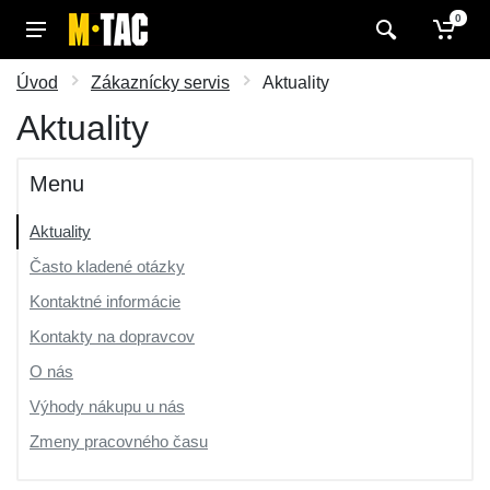
0
Úvod
Zákaznícky servis
Aktuality
Aktuality
Menu
Aktuality
Často kladené otázky
Kontaktné informácie
Kontakty na dopravcov
O nás
Výhody nákupu u nás
Zmeny pracovného času