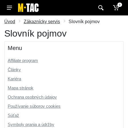
0
Úvod
Zákaznícky servis
Slovník pojmov
Slovník pojmov
Menu
Affiliate program
Články
Kariéra
Mapa stránok
Ochrana osobných údajov
Používanie súborov cookies
Súťaž
Symboly prania a údržby