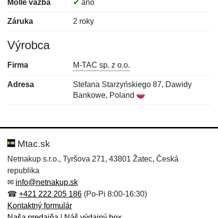
Molle väzba
✔
áno
Záruka
2 roky
Výrobca
Firma
M-TAC sp. z o.o.
Adresa
Stefana Starzyńskiego 87, Dawidy
Bankowe, Poland
Nová recenzia
Nová otázka
Hodnotenie:
Meno:
*
*
Mtac.sk
Netnakup s.r.o., Tyršova 271, 43801 Žatec, Česká
republika
Meno:
E-mail:
*
*
✉
info@netnakup.sk
☎
+421 222 205 186
(Po-Pi 8:00-16:30)
Kontaktný formulár
Naša predajňa
|
Náš výdajný box