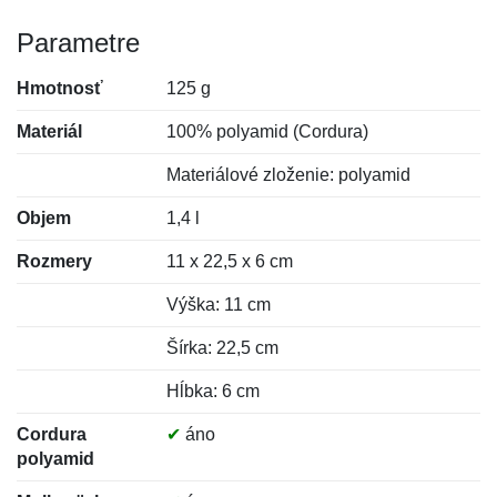
Parametre
Hmotnosť
125 g
Materiál
100% polyamid (Cordura)
Materiálové zloženie: polyamid
Objem
1,4 l
Rozmery
11 x 22,5 x 6 cm
Výška: 11 cm
Šírka: 22,5 cm
Hĺbka: 6 cm
Cordura
✔
áno
polyamid